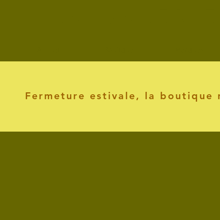
L A G A L E R I 
Accueil
Boutique
Marques
Fermeture estivale, la boutique 